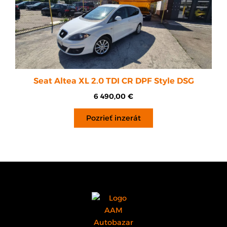
Seat Altea XL 2.0 TDI CR DPF Style DSG
6 490,00
€
Pozrieť inzerát