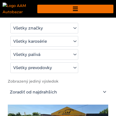
Preskočiť
na
obsah
Zobrazený jediný výsledok