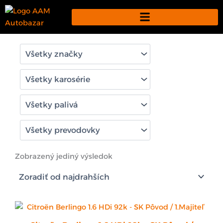
Preskočiť
na
obsah
Zobrazený jediný výsledok