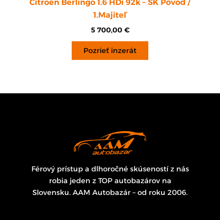
Citroën Berlingo 1.6 HDi 92k – SK Pôvod /
1.Majiteľ
5 700,00
€
Pozrieť inzerát
Férový prístup a dlhoročné skúseností z nás
robia jeden z TOP autobazárov na
Slovensku. AAM Autobazár – od roku 2006.