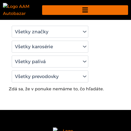
Preskočiť
na
obsah
Zdá sa, že v ponuke nemáme to, čo hľadáte.