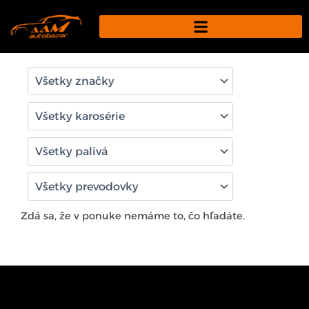
Preskočiť
na
obsah
Zdá sa, že v ponuke nemáme to, čo hľadáte.