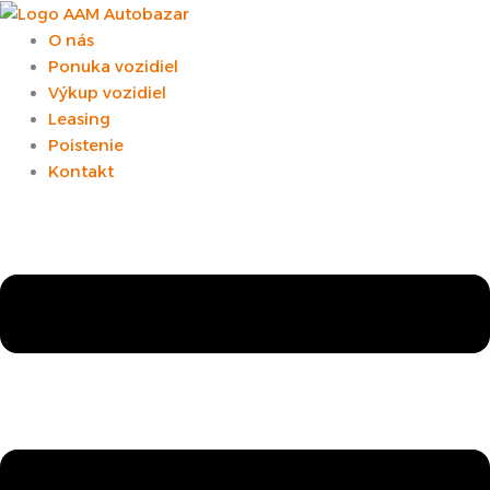
Preskočiť
Zoradené
na
podľa
O nás
obsah
ceny:
Ponuka vozidiel
od
Výkup vozidiel
najvyššej
Leasing
po
Poistenie
najnižšiu
Kontakt