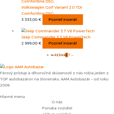
Volkswagen Golf Variant 2.0 TDI
Comfortline DSG
3 333,00
€
Pozrieť inzerát
Jeep Commander 3.7 V6 PowerTech
2 999,00
€
Pozrieť inzerát
←
1
2
3
4
5
6
7
→
Férový prístup a dlhoročné skúseností z nás robia jeden z
TOP autobazárov na Slovensku. AAM Autobazár – od roku
2006.
Hlavné menu
O nás
Ponuka vozidiel