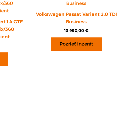
Volkswagen Passat Variant 2.0 TDI
nt 1.4 GTE
Business
ix/360
13 990,00
€
ient
Pozrieť inzerát