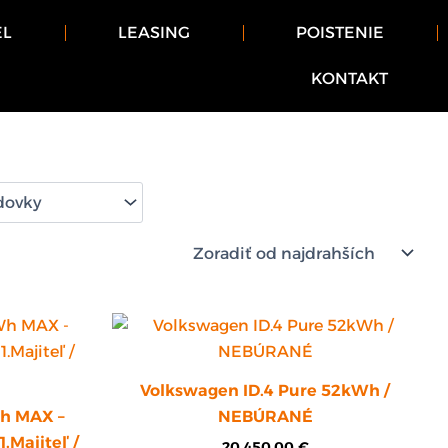
EL
LEASING
POISTENIE
KONTAKT
Volkswagen ID.4 Pure 52kWh /
h MAX –
NEBÚRANÉ
.Majiteľ /
20 450,00
€