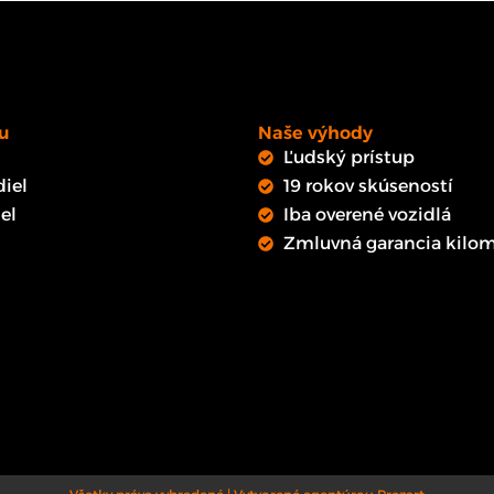
u
Naše výhody
Ľudský prístup
iel
19 rokov skúseností
el
Iba overené vozidlá
Zmluvná garancia kilom