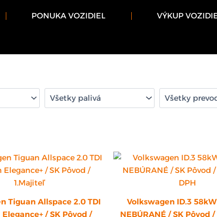
PONUKA VOZIDIEL
VÝKUP VOZIDI
n Tiguan Allspace 2.0 TDI
Volkswagen ID.3 58kW
 Elegance+ / SK Pôvod /
NEBÚRANÉ / SK Pôvod / 1