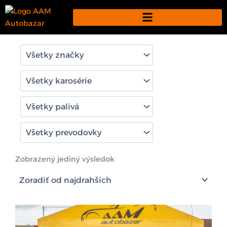
Preskočiť
na
obsah
Zobrazený jediný výsledok