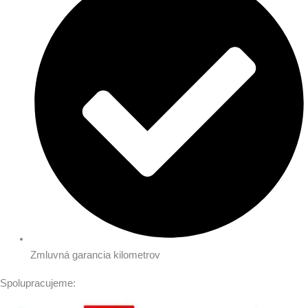
Zmluvná garancia kilometrov
Spolupracujeme: