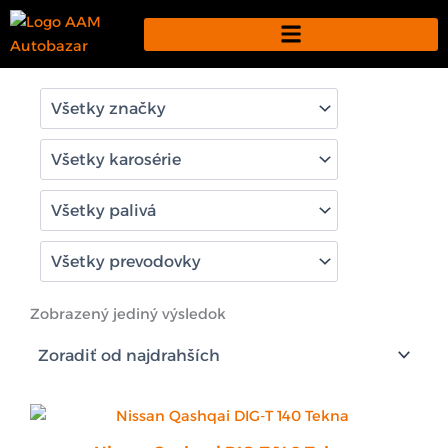
Preskočiť
na
obsah
Zobrazený jediný výsledok