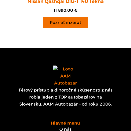
Nissan Qashqai DIG-T 140 Tekna
11 890,00
€
Pozrieť inzerát
Férový prístup a dlhoročné skúseností z nás
robia jeden z TOP autobazárov na
Slovensku. AAM Autobazár – od roku 2006.
Hlavné menu
O nás