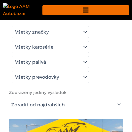
Preskočiť
na
obsah
Zobrazený jediný výsledok