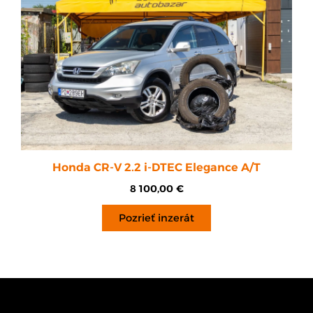
Honda CR-V 2.2 i-DTEC Elegance A/T
8 100,00
€
Pozrieť inzerát