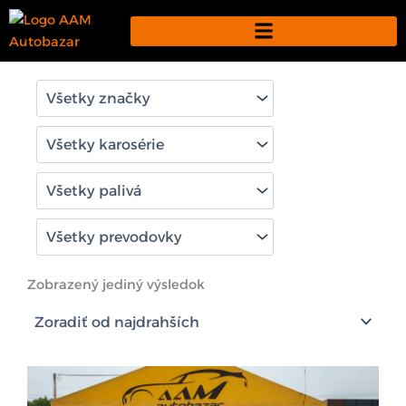
Preskočiť
na
obsah
Zobrazený jediný výsledok