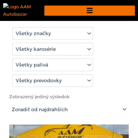
Preskočiť
na
obsah
Zobrazený jediný výsledok