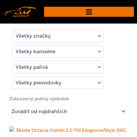
Preskočiť
na
obsah
Zobrazený jediný výsledok