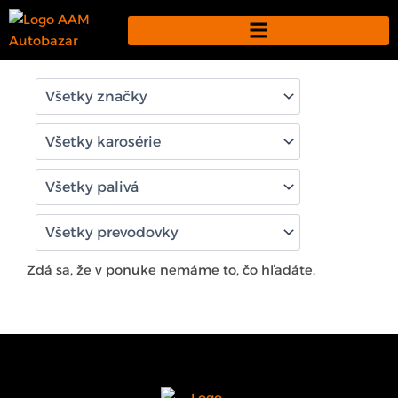
Preskočiť
na
obsah
Zdá sa, že v ponuke nemáme to, čo hľadáte.