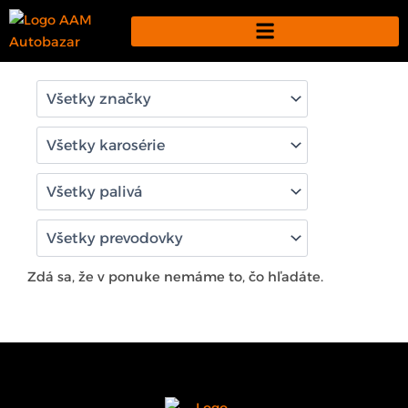
Preskočiť
na
obsah
Zdá sa, že v ponuke nemáme to, čo hľadáte.