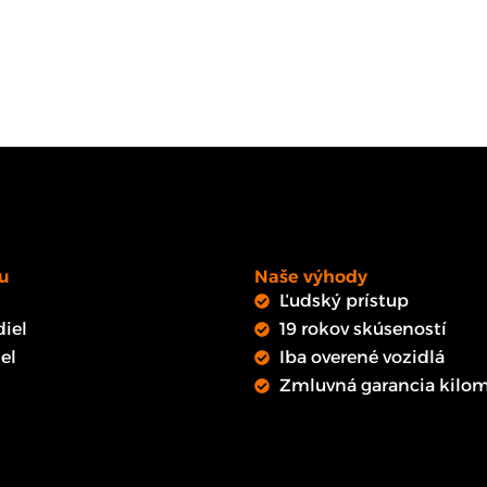
u
Naše výhody
Ľudský prístup
iel
19 rokov skúseností
el
Iba overené vozidlá
Zmluvná garancia kilom