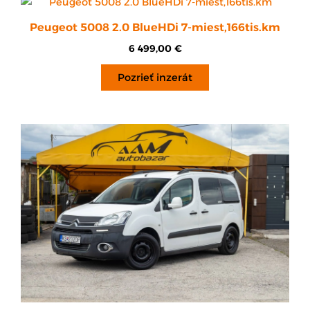
Peugeot 5008 2.0 BlueHDi 7-miest,166tis.km
6 499,00
€
Pozrieť inzerát