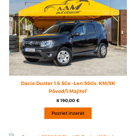
Dacia Duster 1.6 SCe -Len 56tis. KM/SK
Pôvod/1.Majiteľ
8 190,00
€
Pozrieť inzerát