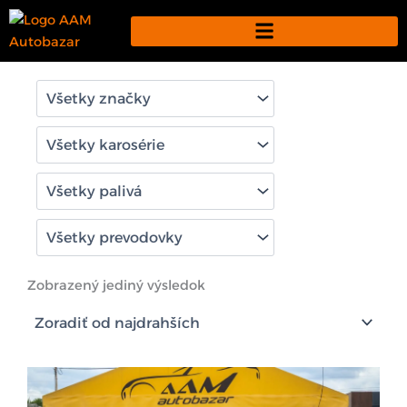
Preskočiť
na
obsah
Zobrazený jediný výsledok