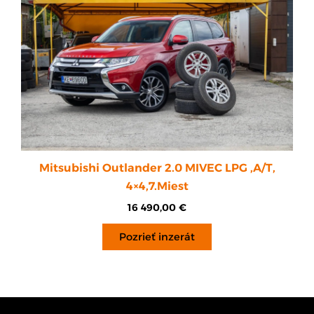
Mitsubishi Outlander 2.0 MIVEC LPG ,A/T,
4×4,7.Miest
16 490,00
€
Pozrieť inzerát