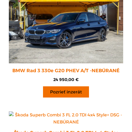
BMW Rad 3 330e G20 PHEV A/T -NEBÚRANÉ
24 950,00
€
Pozrieť inzerát