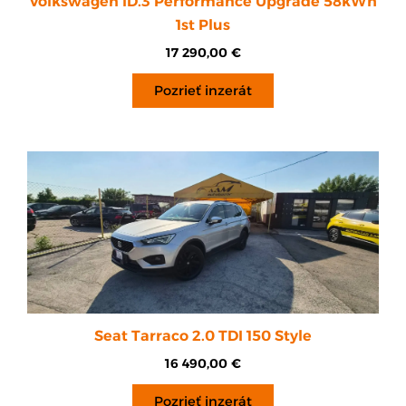
Volkswagen ID.3 Performance Upgrade 58kWh
1st Plus
17 290,00
€
Pozrieť inzerát
Seat Tarraco 2.0 TDI 150 Style
16 490,00
€
Pozrieť inzerát