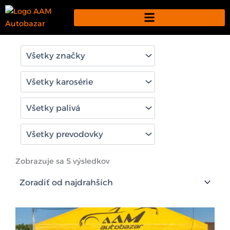
Preskočiť
na
obsah
Zoradené
podľa
Zobrazuje sa 5 výsledkov
ceny:
od
najvyššej
po
najnižšiu