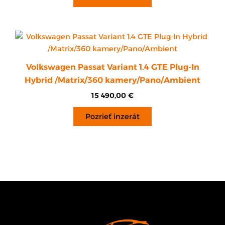
Volkswagen Passat Variant 1.4 GTE Plug-In
Hybrid /Matrix/360 kamery/Pano/Ambient
15 490,00
€
Pozrieť inzerát