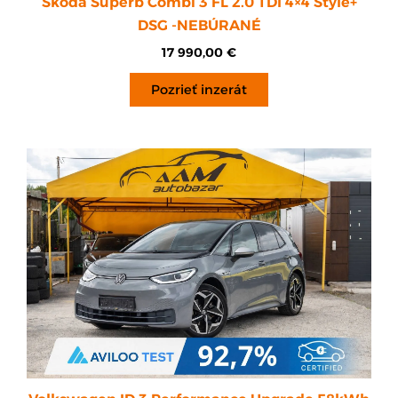
Škoda Superb Combi 3 FL 2.0 TDI 4×4 Style+
DSG -NEBÚRANÉ
17 990,00
€
Pozrieť inzerát