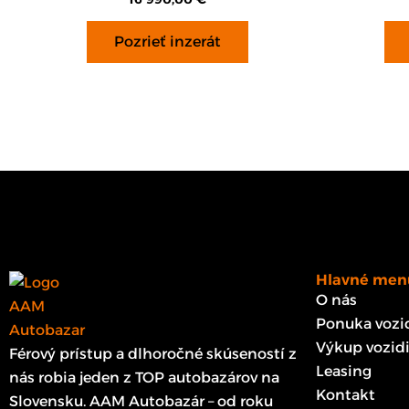
Pozrieť inzerát
Hlavné men
O nás
Ponuka vozid
Výkup vozidi
Férový prístup a dlhoročné skúseností z
Leasing
nás robia jeden z TOP autobazárov na
Kontakt
Slovensku. AAM Autobazár – od roku