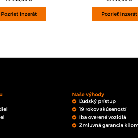
Pozrieť inzerát
Pozrieť inzerát
u
Naše výhody
Ľudský prístup
iel
19 rokov skúseností
el
Iba overené vozidlá
Zmluvná garancia kilom