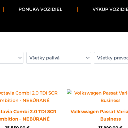
PONUKA VOZIDIEL
VÝKUP VOZIDI
tavia Combi 2.0 TDI SCR
Volkswagen Passat Varia
mbition – NEBÚRANÉ
Business
15 550,00
€
13 990,00
€