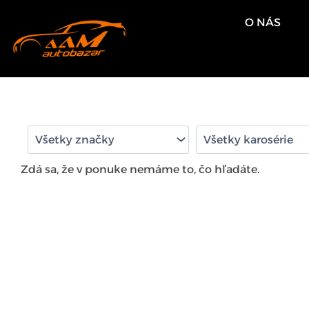
Preskočiť
O NÁS
na
obsah
Zdá sa, že v ponuke nemáme to, čo hľadáte.