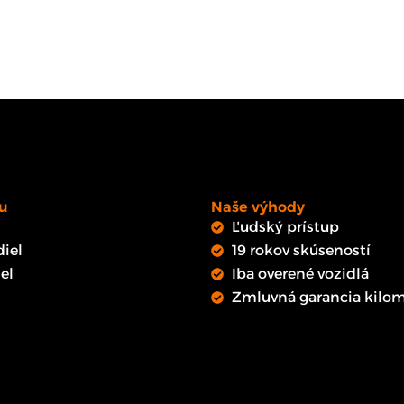
u
Naše výhody
Ľudský prístup
iel
19 rokov skúseností
el
Iba overené vozidlá
Zmluvná garancia kilom