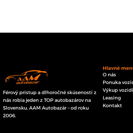
Hlavné men
O nás
Ponuka vozid
Výkup vozidi
Férový prístup a dlhoročné skúseností z
Leasing
nás robia jeden z TOP autobazárov na
Kontakt
Slovensku. AAM Autobazár – od roku
2006.