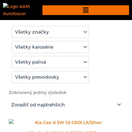
Preskočiť
na
obsah
Zobrazený jediný výsledok