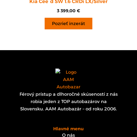
Kia Cee´d SW 1.6 CRDi LX/Silver
3 399,00
€
Pozrieť inzerát
Férový prístup a dlhoročné skúseností z nás
robia jeden z TOP autobazárov na
Slovensku. AAM Autobazár – od roku 2006.
Hlavné menu
O nás