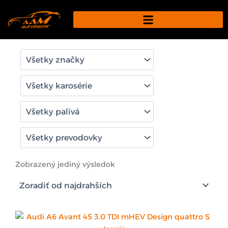
Preskočiť
na
obsah
Zobrazený jediný výsledok