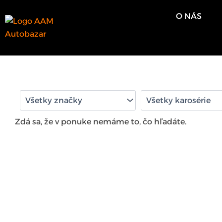
Preskočiť
O NÁS
na
obsah
Zdá sa, že v ponuke nemáme to, čo hľadáte.