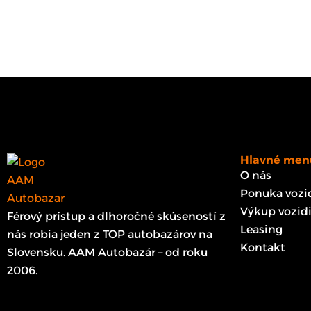
Hlavné men
O nás
Ponuka vozid
Výkup vozidi
Férový prístup a dlhoročné skúseností z
Leasing
nás robia jeden z TOP autobazárov na
Kontakt
Slovensku. AAM Autobazár – od roku
2006.