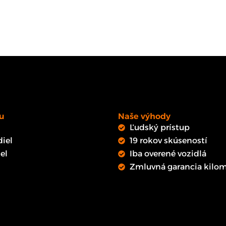
u
Naše výhody
Ľudský prístup
iel
19 rokov skúseností
el
Iba overené vozidlá
Zmluvná garancia kilom