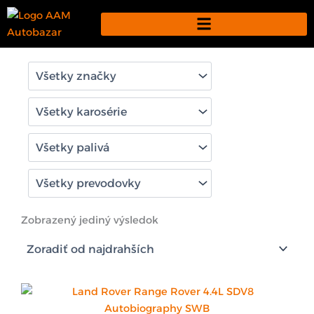
Preskočiť
na
obsah
Zobrazený jediný výsledok