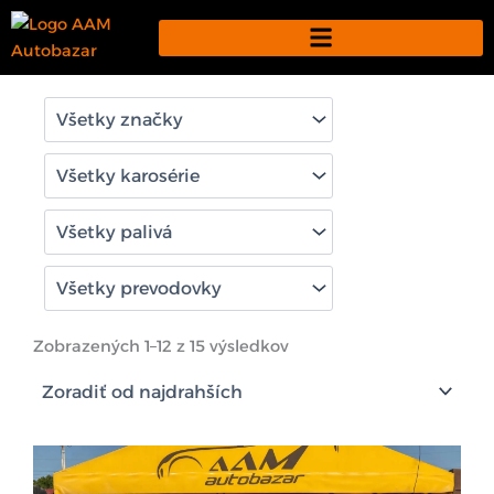
Preskočiť
na
obsah
Zoradené
podľa
Zobrazených 1–12 z 15 výsledkov
ceny:
od
najvyššej
po
najnižšiu