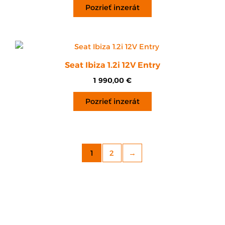
Pozrieť inzerát
Seat Ibiza 1.2i 12V Entry
1 990,00
€
Pozrieť inzerát
1
2
→