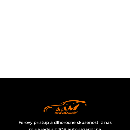
Férový prístup a dlhoročné skúseností z nás
robia jeden z TOP autobazárov na