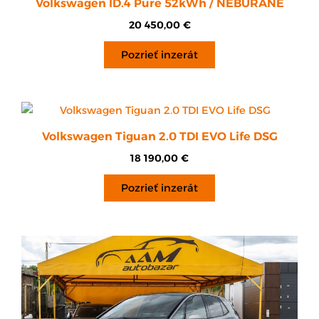
Volkswagen ID.4 Pure 52kWh / NEBÚRANÉ
20 450,00
€
Pozrieť inzerát
Volkswagen Tiguan 2.0 TDI EVO Life DSG
18 190,00
€
Pozrieť inzerát