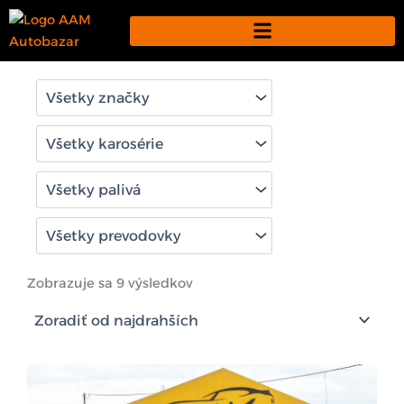
Preskočiť
na
obsah
Zoradené
podľa
Zobrazuje sa 9 výsledkov
ceny:
od
najvyššej
po
najnižšiu