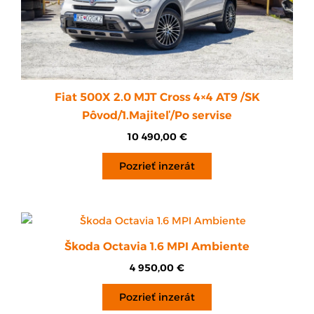
Fiat 500X 2.0 MJT Cross 4×4 AT9 /SK
Pôvod/1.Majiteľ/Po servise
10 490,00
€
Pozrieť inzerát
Škoda Octavia 1.6 MPI Ambiente
4 950,00
€
Pozrieť inzerát