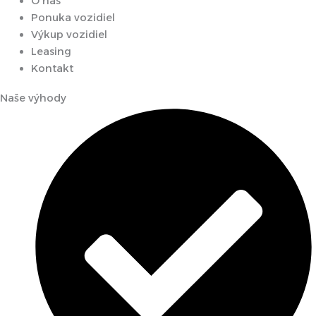
O nás
Ponuka vozidiel
Výkup vozidiel
Leasing
Kontakt
Naše výhody