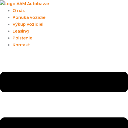
Preskočiť
na
O nás
obsah
Ponuka vozidiel
Výkup vozidiel
Leasing
Poistenie
Kontakt