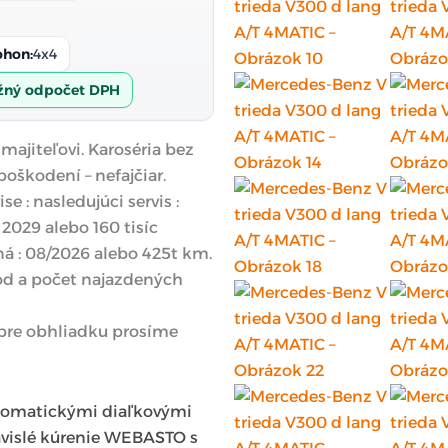
ohon:
4x4
ný odpočet DPH
ajiteľovi. Karoséria bez
poškodení – nefajčiar.
se : nasledujúci servis :
2029 alebo 160 tisíc
tná : 08/2026 alebo 425t km.
od a počet najazdených
 pre obhliadku prosíme
automatickými diaľkovými
ávislé kúrenie WEBASTO s