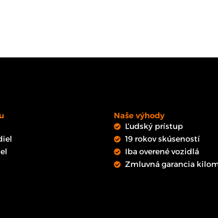
u
Naše výhody
Ľudský prístup
iel
19 rokov skúseností
el
Iba overené vozidlá
Zmluvná garancia kilom