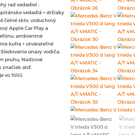
hý rad sedadiel :
apitánske sedadlá + držiaky
é čelné sklo, vzduchový
ový Apple Car Play a
lefónu, ambientné
anie kufra + otvárateľné
 Sledovanie únavy vodiča,
om pruhu, Núdzové
 značiek atď.
 vo fólii).