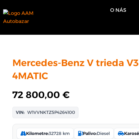
Preskočiť
O NÁS
na
obsah
Mercedes-Benz V trieda V3
4MATIC
72 800,00
€
VIN:
W1VVNKTZ5P4264100
Kilometre:
32728 km
Palivo:
Diesel
Karosé