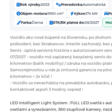
Rok výroby:
2023
Prevodovka:
Automatická
Objem motora:
1950 cm³
Výkon:
174 kW
P
Farba:
Čierna
STK/EK platná do:
08/2027
Mož
Vozidlo ako nové kúpené na Slovensku, po druhom m
poškodení, bez škrabancov. Interiér zachovalý, bez 
Servis : úplná servisná história v autorizovanom servi
07/2027 – vozidlo má zaplatený bezplatný servis do 
kilometrov (balík mobility) / záruka na vozidlo pla
Samozrejmosťou u nás je zmluvná garancia na pôv
kilometrov + 2x kľúč !
– Vozidlo sa nenachádza na prevádzke autobazáru,
kontaktovať aspoň 3 hodiny vopred !
LED Intelligent Light System : FULL LED svetlá s 
svetlami a vyrezávaním, 360 stupňové kamery, nez