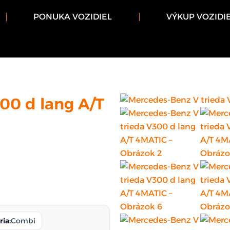
PONUKA VOZIDIEL
VÝKUP VOZIDI
00 d lang A/T
ria:
Combi