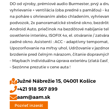
DO od výroby, prémiové audio Burmester, prvý a dru
vyhrievanie + ventilácia (oba predné s pamäťou) – k
na poháre s ohrievaním alebo chladením, vyhrievan
podvozok, 2x panoramatické strešné okno, bezdrôt
Android Auto, priečinok na bezdôtové nabíjanie te
osvetlenie interiéru, ISOFIX 4x, el. otváranie / zatvár
zadné okno. Asistenti : ACC – adaptívny tempomat,
Upozorňovanie na mŕtvy uhol, Udržovanie v jazdn
brzdenie pred čelným nárazom, čítanie dopravných
– Maybach individuálna úprava exteriéru (zlatá časť je
– Sezónne prezutie v cene auta !
Južné Nábrežie 15, 04001 Košice
+421 918 567 899
aam@aam.sk
Pozrieť inzerát