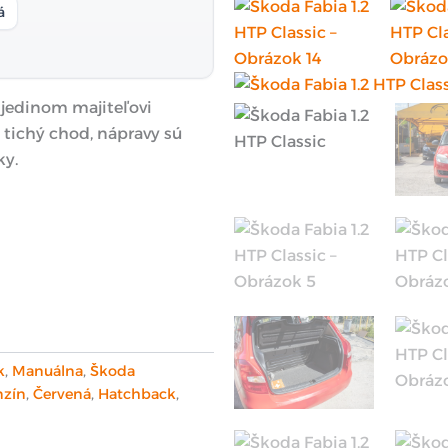
á
 jedinom majiteľovi
 tichý chod, nápravy sú
ky.
k
,
Manuálna
,
Škoda
nzín
,
Červená
,
Hatchback
,