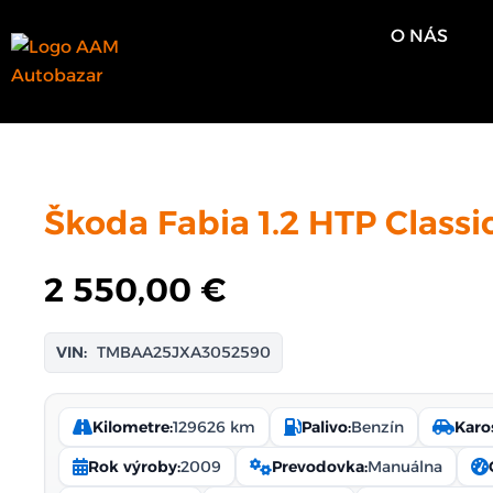
Preskočiť
O NÁS
na
obsah
Škoda Fabia 1.2 HTP Classi
2 550,00
€
VIN:
TMBAA25JXA3052590
Kilometre:
129626 km
Palivo:
Benzín
Karos
Rok výroby:
2009
Prevodovka:
Manuálna