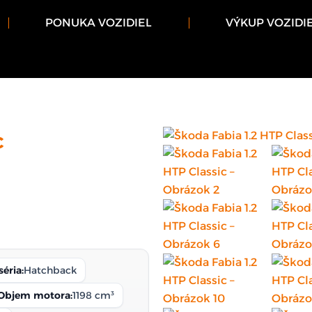
PONUKA VOZIDIEL
VÝKUP VOZIDI
c
éria:
Hatchback
Objem motora:
1198 cm³