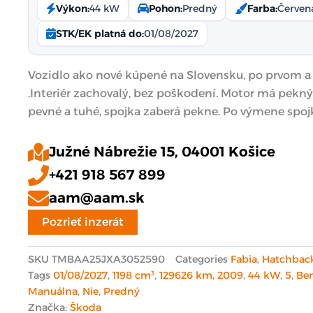
Výkon:
44 kW
Pohon:
Predný
Farba:
Červen
STK/EK platná do:
01/08/2027
Vozidlo ako nové kúpené na Slovensku, po prvom a
.Interiér zachovalý, bez poškodení. Motor má pekný
pevné a tuhé, spojka zaberá pekne. Po výmene spoj
Južné Nábrežie 15, 04001 Košice
+421 918 567 899
aam@aam.sk
Pozrieť inzerát
SKU
TMBAA25JXA3052590
Categories
Fabia
,
Hatchbac
Tags
01/08/2027
,
1198 cm³
,
129626 km
,
2009
,
44 kW
,
5
,
Be
Manuálna
,
Nie
,
Predný
Značka:
Škoda